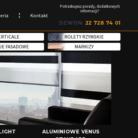
Potrzebujesz porady, dodatkowych
informacji?
eria
Kontakt
DZWOŃ:
22 728 74 01
ERTICALE
ROLETY RZYMSKIE
JE FASADOWE
MARKIZY
LIGHT
ALUMINIOWE VENUS