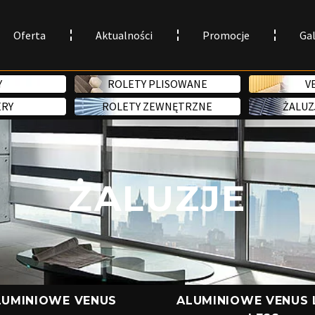
Oferta
Aktualności
Promocje
Gal
Y
ROLETY PLISOWANE
V
ERY
ROLETY ZEWNĘTRZNE
ŻALUZ
ŻALUZJE
LUMINIOWE VENUS
ALUMINIOWE VENUS 