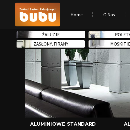
Home
O Nas
ŻALUZJE
ROLET
ZASŁONY, FIRANY
MOSKITI
ALUMINIOWE STANDARD
A