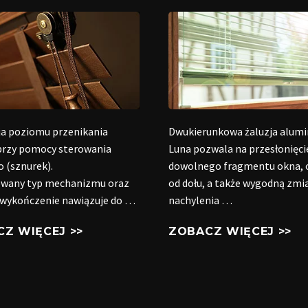
ja poziomu przenikania
Dwukierunkowa żaluzja alum
 przy pomocy sterowania
Luna pozwala na przesłonięci
 (sznurek).
dowolnego fragmentu okna, o
wany typ mechanizmu oraz
od dołu, a także wygodną zmi
 wykończenie nawiązuje do …
nachylenia …
Z WIĘCEJ >>
ZOBACZ WIĘCEJ >>