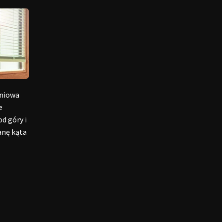
iniowa
e
d góry i
anę kąta