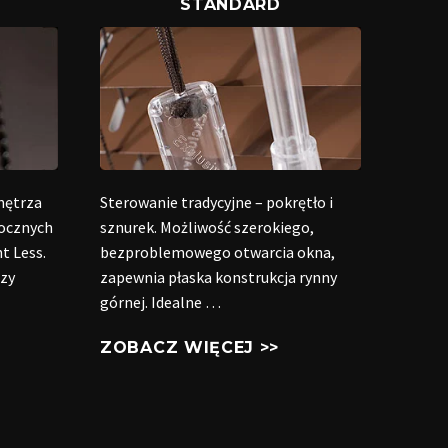
STANDARD
nętrza
Sterowanie tradycyjne – pokrętło i
docznych
sznurek. Możliwość szerokiego,
t Less.
bezproblemowego otwarcia okna,
rzy
zapewnia płaska konstrukcja rynny
górnej. Idealne …
ZOBACZ WIĘCEJ >>