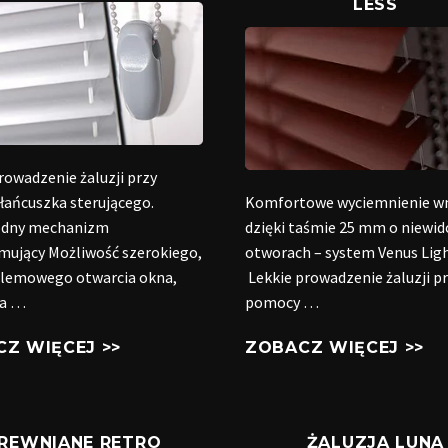
LESS
rowadzenie żaluzji przy
łańcuszka sterującego.
Komfortowe wyciemnienie w
odny mechanizm
dzięki taśmie 25 mm o niewi
ujący Możliwość szerokiego,
otworach – system Venus Ligh
lemowego otwarcia okna,
Lekkie prowadzenie żaluzji p
ia …
pomocy …
Z WIĘCEJ >>
ZOBACZ WIĘCEJ >>
REWNIANE RETRO
ŻALUZJA LUNA