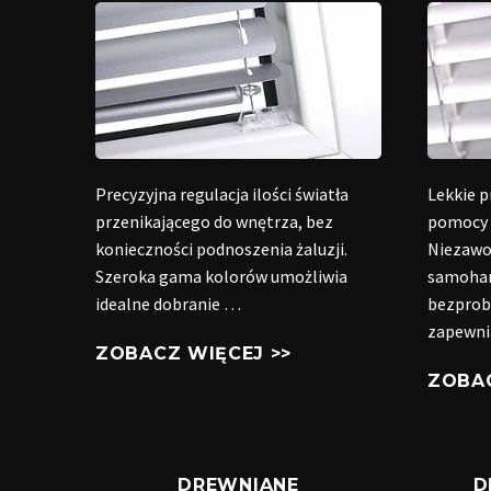
Precyzyjna regulacja ilości światła
Lekkie p
przenikającego do wnętrza, bez
pomocy 
konieczności podnoszenia żaluzji.
Niezaw
Szeroka gama kolorów umożliwia
samoham
idealne dobranie …
bezprob
zapewn
ZOBACZ WIĘCEJ >>
ZOBAC
DREWNIANE
D